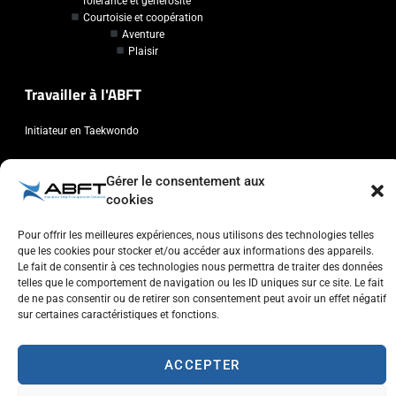
Tolérance et générosité
Courtoisie et coopération
Aventure
Plaisir
Travailler à l'ABFT
Initiateur en Taekwondo
Contact
Gérer le consentement aux
cookies
Association Belge Francophone de Taekwondo
Chaussée de Wavre, 2057 - 1160 Auderghem
Pour offrir les meilleures expériences, nous utilisons des technologies telles
que les cookies pour stocker et/ou accéder aux informations des appareils.
info@abft.be
Le fait de consentir à ces technologies nous permettra de traiter des données
+32 (0)2 347 34 77
telles que le comportement de navigation ou les ID uniques sur ce site. Le fait
de ne pas consentir ou de retirer son consentement peut avoir un effet négatif
sur certaines caractéristiques et fonctions.
ACCEPTER
Copyright © 2023 ABFT.BE – Tous droits réservés