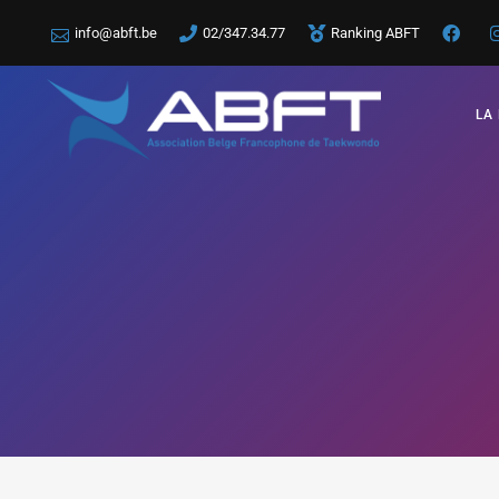
info@abft.be
02/347.34.77
Ranking ABFT
LA