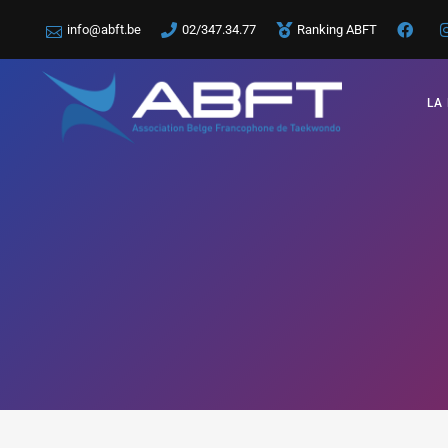
info@abft.be
02/347.34.77
Ranking ABFT
LA