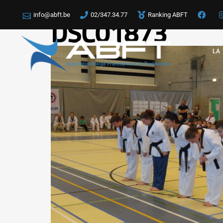
info@abft.be
02/347.34.77
Ranking ABFT
DSC01873
LA