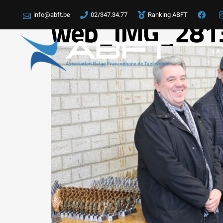
info@abft.be
02/347.34.77
Ranking ABFT
web_IMG_281
LA