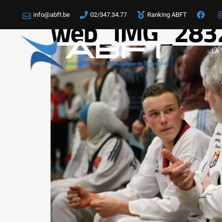
info@abft.be
02/347.34.77
Ranking ABFT
web_IMG_283
LA