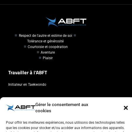
Respect de l'autre et estime de soi
Tolérance et générosité
Courtoisie et coopération
Aventure
Plaisir
Travailler à l'ABFT
Initiateur en Taekwondo
Contact
Gérer le consentement aux
cookies
Association Belge Francophone de Taekwondo
Chaussée de Wavre, 2057 - 1160 Auderghem
Pour offrir les meilleures expériences, nous utilisons des technologies telles
info@abft.be
que les cookies pour stocker et/ou accéder aux informations des appareils.