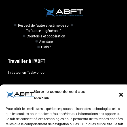
Respect de l'autre et estime de soi
Tolérance et générosité
Courtoisie et coopération
Aventure
Plaisir
Travailler à l'ABFT
Initiateur en Taekwondo
Contact
Gérer le consentement aux
cookies
Association Belge Francophone de Taekwondo
Chaussée de Wavre, 2057 - 1160 Auderghem
Pour offrir les meilleures expériences, nous utilisons des technologies telles
info@abft.be
que les cookies pour stocker et/ou accéder aux informations des appareils.
Le fait de consentir à ces technologies nous permettra de traiter des données
+32 (0)2 347 34 77
telles que le comportement de navigation ou les ID uniques sur ce site. Le fait