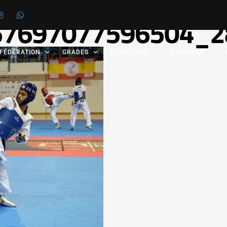
57697077596504_2
 FÉDÉRATION
GRADES
FORMATION
POOMSAE