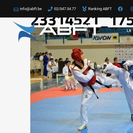
info@abft.be
02/347.34.77
Ranking ABFT
23314521_17
LA