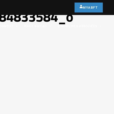
MYABFT
84833584_o
COMBAT
HAUT NIVEAU
DISCIPLINES ASSOCIÉES