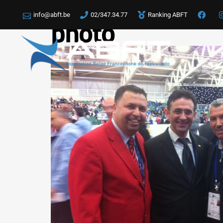
info@abft.be
02/347.34.77
Ranking ABFT
photo
LA