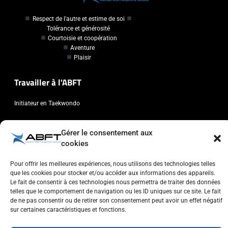
Respect de l'autre et estime de soi
Tolérance et générosité
Courtoisie et coopération
Aventure
Plaisir
Travailler à l'ABFT
Initiateur en Taekwondo
Contact
Gérer le consentement aux
cookies
Association Belge Francophone de Taekwondo
Chaussée de Wavre, 2057 - 1160 Auderghem
Pour offrir les meilleures expériences, nous utilisons des technologies telles
que les cookies pour stocker et/ou accéder aux informations des appareils.
info@abft.be
Le fait de consentir à ces technologies nous permettra de traiter des données
+32 (0)2 347 34 77
telles que le comportement de navigation ou les ID uniques sur ce site. Le fait
de ne pas consentir ou de retirer son consentement peut avoir un effet négatif
sur certaines caractéristiques et fonctions.