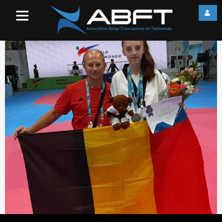
67773638_49426417447458
2