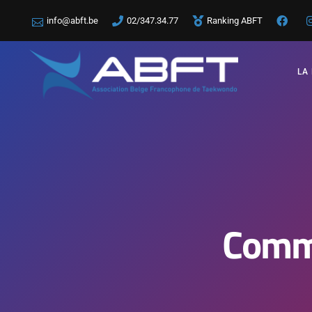
info@abft.be
02/347.34.77
Ranking ABFT
LA
Commi