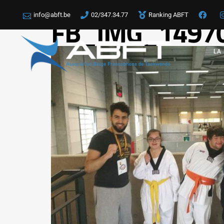
info@abft.be
02/347.34.77
Ranking ABFT
FB_IMG_1497
LA