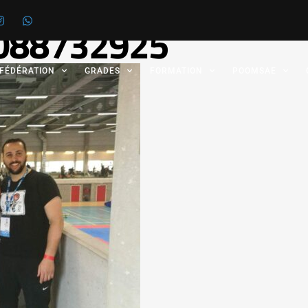
088732925
 FÉDÉRATION
GRADES
FORMATION
POOMSAE