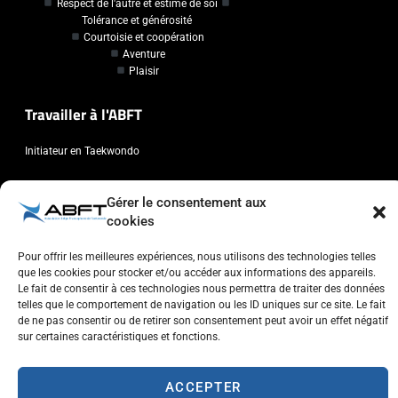
Respect de l'autre et estime de soi
Tolérance et générosité
Courtoisie et coopération
Aventure
Plaisir
Travailler à l'ABFT
Initiateur en Taekwondo
Contact
Gérer le consentement aux
cookies
Association Belge Francophone de Taekwondo
Chaussée de Wavre, 2057 - 1160 Auderghem
Pour offrir les meilleures expériences, nous utilisons des technologies telles
que les cookies pour stocker et/ou accéder aux informations des appareils.
info@abft.be
Le fait de consentir à ces technologies nous permettra de traiter des données
+32 (0)2 347 34 77
telles que le comportement de navigation ou les ID uniques sur ce site. Le fait
de ne pas consentir ou de retirer son consentement peut avoir un effet négatif
sur certaines caractéristiques et fonctions.
ACCEPTER