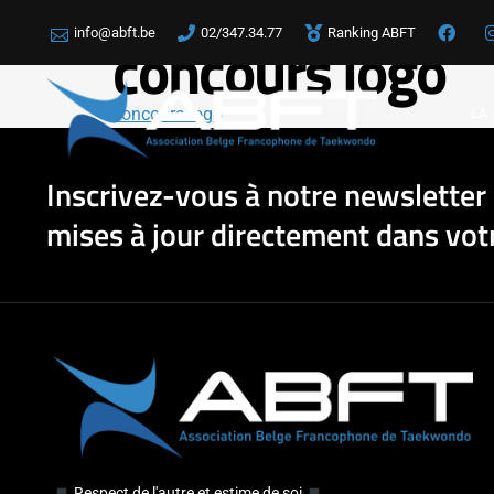
info@abft.be
02/347.34.77
Ranking ABFT
concours logo
concours logo
LA
Inscrivez-vous à notre newsletter 
mises à jour directement dans votr
Respect de l'autre et estime de soi