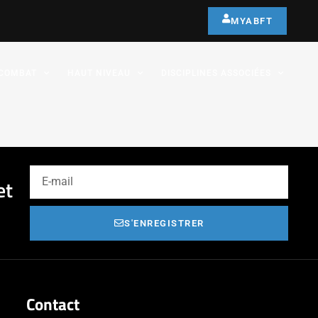
MYABFT
COMBAT
HAUT NIVEAU
DISCIPLINES ASSOCIÉES
et
S'ENREGISTRER
Contact