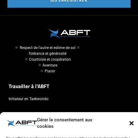
S'ENREGISTRER
Respect de l'autre et estime de soi
Tolérance et générosité
Courtoisie et coopération
Aventure
Plaisir
Travailler à l'ABFT
Initiateur en Taekwondo
Contact
Gérer le consentement aux
cookies
Association Belge Francophone de Taekwondo
Chaussée de Wavre, 2057 - 1160 Auderghem