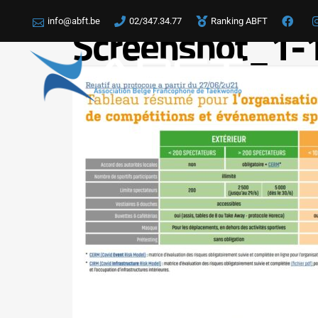
info@abft.be
02/347.34.77
Ranking ABFT
Screenshot_1-
LA