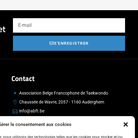
et
S'ENREGISTRER
Contact
Association Belge Francophone de Taekwondo
Chaussée de Wavre, 2057 - 1160 Auderghem
info@abft.be
+32 (0)2 347 34 77
Gérer le consentement aux cookies
es, nous utilisons des technologies telles que les cookies pour stocker et/ou