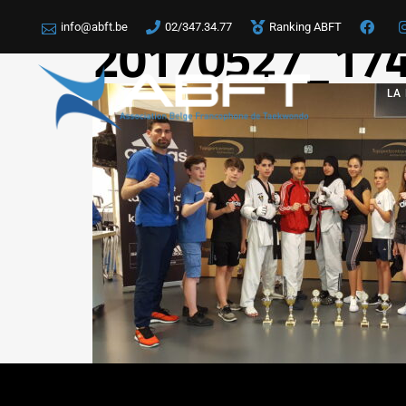
info@abft.be
02/347.34.77
Ranking ABFT
20170527_17
LA