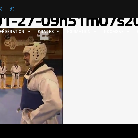
-01-27-09h51m07s2
 FÉDÉRATION
GRADES
FORMATION
POOMSAE