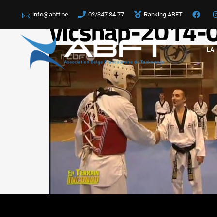
info@abft.be
02/347.34.77
Ranking ABFT
vlcsnap-2014
LA