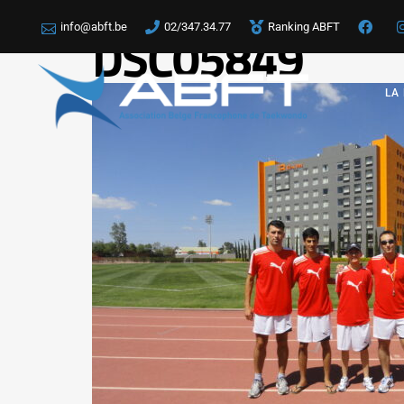
info@abft.be
02/347.34.77
Ranking ABFT
DSC05849
LA