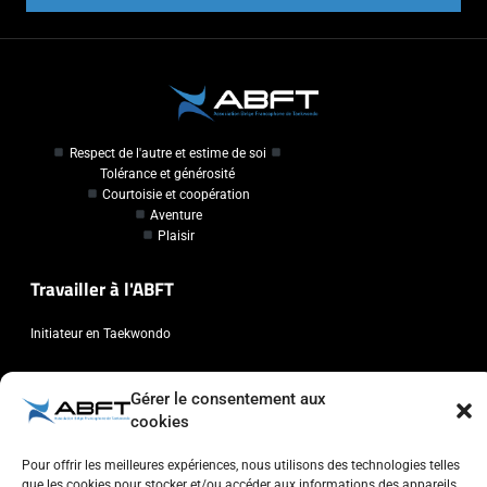
Respect de l'autre et estime de soi
Tolérance et générosité
Courtoisie et coopération
Aventure
Plaisir
Travailler à l'ABFT
Initiateur en Taekwondo
Contact
Gérer le consentement aux
cookies
Association Belge Francophone de Taekwondo
Chaussée de Wavre, 2057 - 1160 Auderghem
Pour offrir les meilleures expériences, nous utilisons des technologies telles
que les cookies pour stocker et/ou accéder aux informations des appareils.