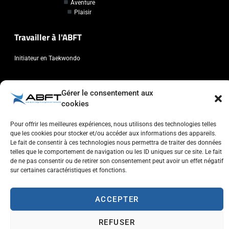
Aventure
Plaisir
Travailler à l'ABFT
Initiateur en Taekwondo
Contact
Gérer le consentement aux
cookies
Association Belge Francophone de Taekwondo
Chaussée de Wavre, 2057 - 1160 Auderghem
Pour offrir les meilleures expériences, nous utilisons des technologies telles
info@abft.be
que les cookies pour stocker et/ou accéder aux informations des appareils.
Le fait de consentir à ces technologies nous permettra de traiter des données
+32 (0)2 347 34 77
telles que le comportement de navigation ou les ID uniques sur ce site. Le fait
de ne pas consentir ou de retirer son consentement peut avoir un effet négatif
sur certaines caractéristiques et fonctions.
ACCEPTER
Copyright © 2023 ABFT.BE – Tous droits réservés
Politique de confidentialité
Utilisation des cookies
Contactez-nous
REFUSER