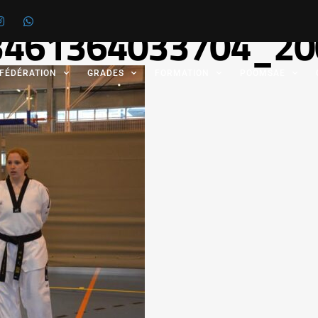
3461364033704_20
 FÉDÉRATION
GRADES
FORMATION
POOMSAE