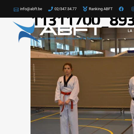
info@abft.be
02/347.34.77
Ranking ABFT
11311700_89
LA