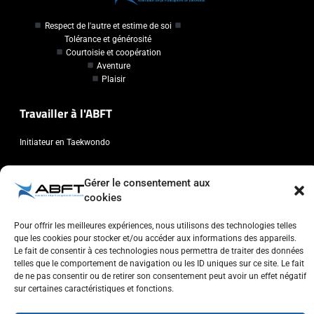
Respect de l'autre et estime de soi
Tolérance et générosité
Courtoisie et coopération
Aventure
Plaisir
Travailler à l'ABFT
Initiateur en Taekwondo
Contact
Gérer le consentement aux
cookies
Association Belge Francophone de Taekwondo
Chaussée de Wavre, 2057 - 1160 Auderghem
Pour offrir les meilleures expériences, nous utilisons des technologies telles
que les cookies pour stocker et/ou accéder aux informations des appareils.
info@abft.be
Le fait de consentir à ces technologies nous permettra de traiter des données
+32 (0)2 347 34 77
telles que le comportement de navigation ou les ID uniques sur ce site. Le fait
de ne pas consentir ou de retirer son consentement peut avoir un effet négatif
sur certaines caractéristiques et fonctions.