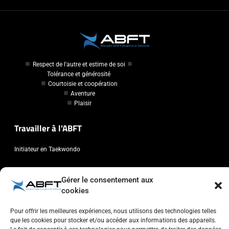
Respect de l'autre et estime de soi
Tolérance et générosité
Courtoisie et coopération
Aventure
Plaisir
Travailler à l'ABFT
Initiateur en Taekwondo
Contact
Gérer le consentement aux
cookies
Association Belge Francophone de Taekwondo
Chaussée de Wavre, 2057 - 1160 Auderghem
Pour offrir les meilleures expériences, nous utilisons des technologies telles
que les cookies pour stocker et/ou accéder aux informations des appareils.
info@abft.be