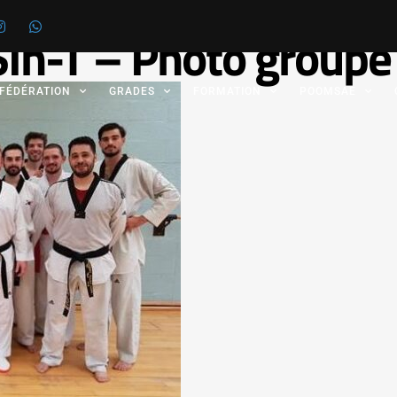
n-T – Photo groupe
 FÉDÉRATION
GRADES
FORMATION
POOMSAE