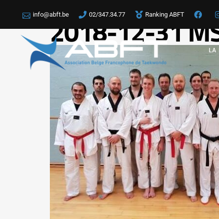
info@abft.be
02/347.34.77
Ranking ABFT
2018-12-31 MSI
LA