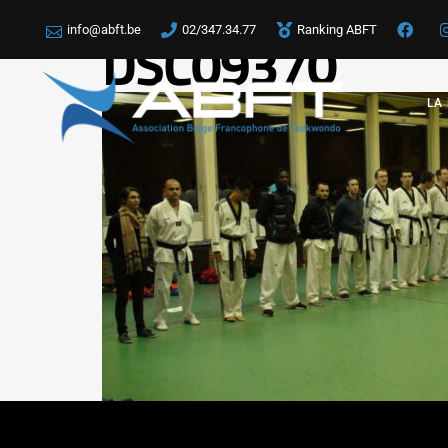
info@abft.be
02/347.34.77
Ranking ABFT
DSC09370
LA