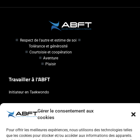
Respect de l'autre et estime de soi
Tolérance et générosité
Courtoisie et coopération
Aventure
Plaisir
Travailler à l'ABFT
Initiateur en Taekwondo
Contact
Gérer le consentement aux
cookies
Association Belge Francophone de Taekwondo
Chaussée de Wavre, 2057 - 1160 Auderghem
Pour offrir les meilleures expériences, nous utilisons des technologies telles
que les cookies pour stocker et/ou accéder aux informations des appareils.
info@abft.be