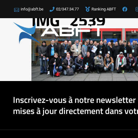
info@abft.be
02/347.34.77
Ranking ABFT
IMG_2539
LA
Inscrivez-vous à notre newsletter 
mises à jour directement dans votr