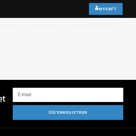
MYABFT
COMBAT
HAUT NIVEAU
DISCIPLINES ASSOCIÉES
et
S'ENREGISTRER