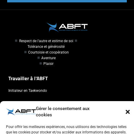
Respect de l'autre et estime de soi
Tolérance et générosité
Courtoisie et coopération
Aventure
Plaisir
Travailler à l'ABFT
Initiateur en Taekwondo
Contact
Gérer le consentement aux
cookies
Association Belge Francophone de Taekwondo
Chaussée de Wavre, 2057 - 1160 Auderghem
Pour offrir les meilleures expériences, nous utilisons des technologies telles
que les cookies pour stocker et/ou accéder aux informations des appareils.
info@abft.be