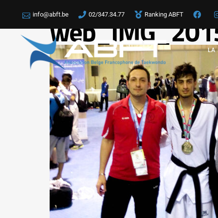
info@abft.be
02/347.34.77
Ranking ABFT
web_IMG_201
LA