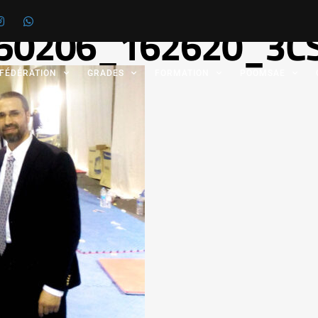
50206_162620_3C
 FÉDÉRATION
GRADES
FORMATION
POOMSAE