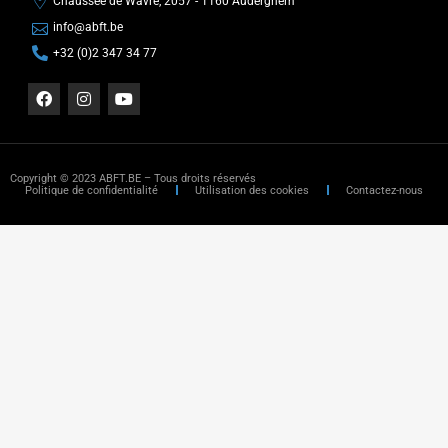
Chaussée de Wavre, 2057 - 1160 Auderghem
info@abft.be
+32 (0)2 347 34 77
Copyright © 2023 ABFT.BE – Tous droits réservés
Politique de confidentialité
Utilisation des cookies
Contactez-nous