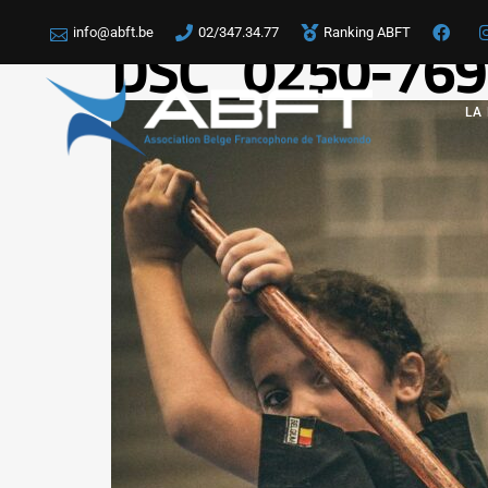
info@abft.be
02/347.34.77
Ranking ABFT
DSC_0250-769
LA