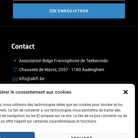
S'ENREGISTRER
Contact
Association Belge Francophone de Taekwondo
Chaussée de Wavre, 2057 - 1160 Auderghem
info@abft.be
+32 (0)2 347 34 77
Gérer le consentement aux cookies
es, nous utilisons des technologies telles que les cookies pour stocker et/ou
ils. Le fait de consentir à ces technologies nous permettra de traiter des
de navigation ou les ID uniques sur ce site. Le fait de ne pas consentir ou de
un effet négatif sur certaines caractéristiques et fonctions.