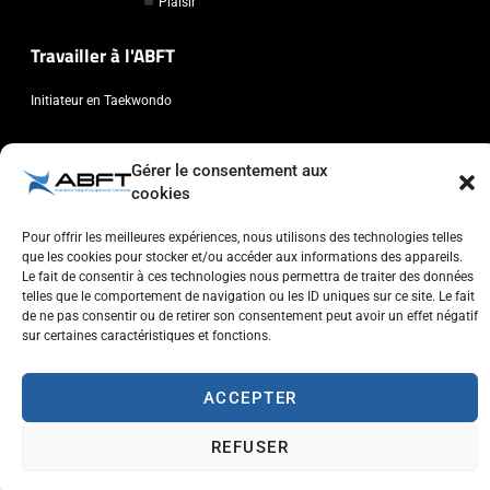
Plaisir
Travailler à l'ABFT
Initiateur en Taekwondo
Contact
Gérer le consentement aux
cookies
Association Belge Francophone de Taekwondo
Chaussée de Wavre, 2057 - 1160 Auderghem
Pour offrir les meilleures expériences, nous utilisons des technologies telles
info@abft.be
que les cookies pour stocker et/ou accéder aux informations des appareils.
Le fait de consentir à ces technologies nous permettra de traiter des données
+32 (0)2 347 34 77
telles que le comportement de navigation ou les ID uniques sur ce site. Le fait
de ne pas consentir ou de retirer son consentement peut avoir un effet négatif
sur certaines caractéristiques et fonctions.
ACCEPTER
Copyright © 2023 ABFT.BE – Tous droits réservés
Politique de confidentialité
Utilisation des cookies
Contactez-nous
REFUSER