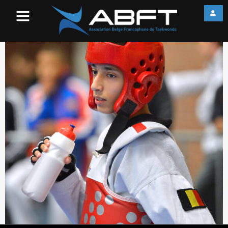
KetbiSiMohammed