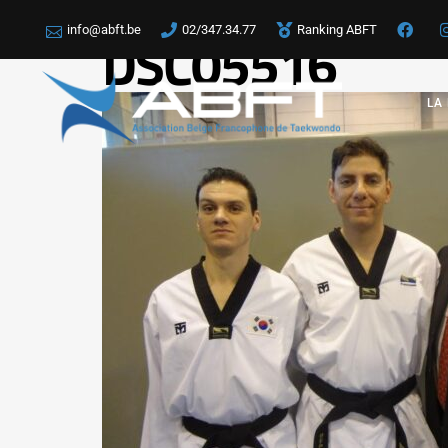
info@abft.be
02/347.34.77
Ranking ABFT
DSC05516
LA