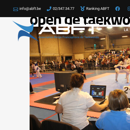
info@abft.be
02/347.34.77
Ranking ABFT
open de taekwo
LA