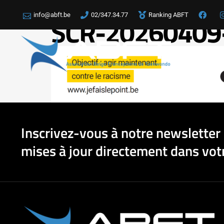
info@abft.be
02/347.34.77
Ranking ABFT
SCR-20260409
LA
Inscrivez-vous à notre newsletter 
mises à jour directement dans votr