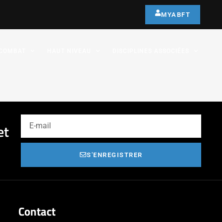
MYABFT
COMBAT
HAUT NIVEAU
DISCIPLINES ASSOCIÉES
et
S'ENREGISTRER
Contact