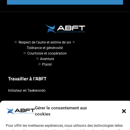
Respect de l'autre et estime de soi
Tolérance et générosité
Courtoisie et coopération
Aventure
Plaisir
Travailler à l'ABFT
Initiateur en Taekwondo
Contact
Gérer le consentement aux
cookies
Association Belge Francophone de Taekwondo
Chaussée de Wavre, 2057 - 1160 Auderghem
Pour offrir les meilleures expériences, nous utilisons des technologies telles