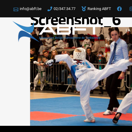
info@abft.be
02/347.34.77
Ranking ABFT
Screenshot_6
LA