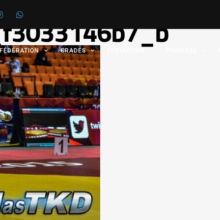
f3033146b7_b
 FÉDÉRATION
GRADES
FORMATION
POOMSAE