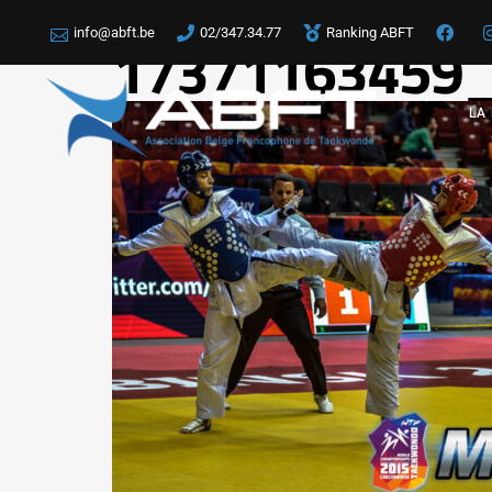
info@abft.be
02/347.34.77
Ranking ABFT
17371163459_
LA