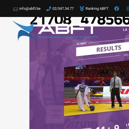
info@abft.be
02/347.34.77
Ranking ABFT
21708_47856
LA