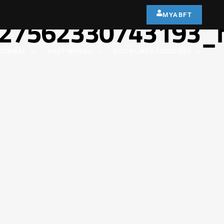
MYABFT
27562330743193_
COMBAT
HAUT NIVEAU
DISCIPLINES ASSOCIÉES