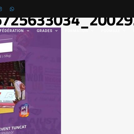
6725633034_20029
 FÉDÉRATION
GRADES
FORMATION
POOMSAE