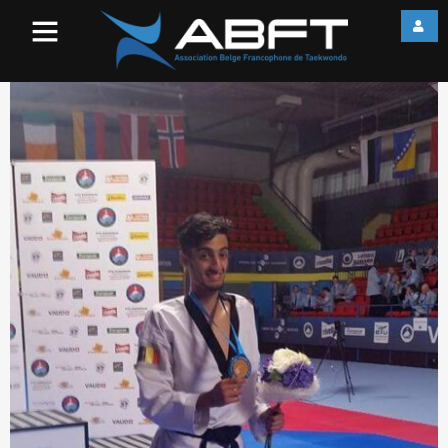
FB_IMG_1463688657020