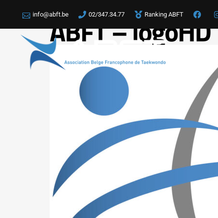
info@abft.be
02/347.34.77
Ranking ABFT
ABFT – logoHD
LA