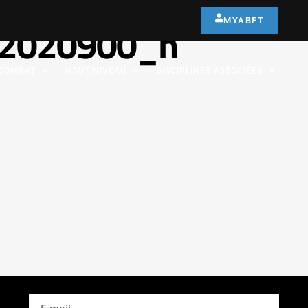
MYABFT
2020900_n
COMBAT
HAUT NIVEAU
DISCIPLINES ASSOCIÉES