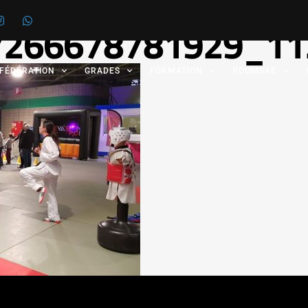
7266678781929_11
 FÉDÉRATION
GRADES
FORMATION
POOMSAE