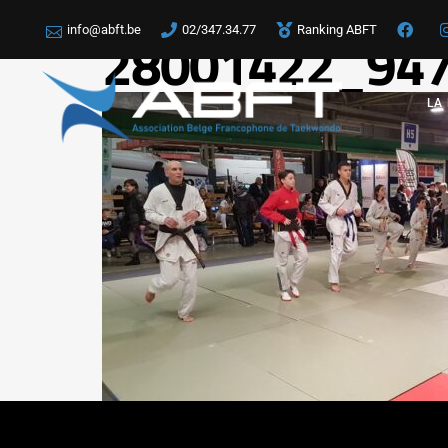
info@abft.be
02/347.34.77
Ranking ABFT
28001422_94
LA