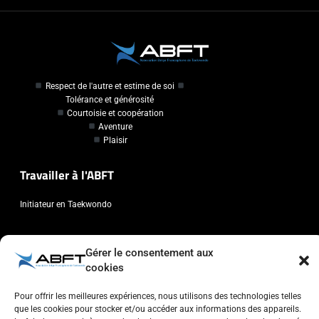
Respect de l'autre et estime de soi
Tolérance et générosité
Courtoisie et coopération
Aventure
Plaisir
Travailler à l'ABFT
Initiateur en Taekwondo
Contact
Gérer le consentement aux
cookies
Association Belge Francophone de Taekwondo
Chaussée de Wavre, 2057 - 1160 Auderghem
Pour offrir les meilleures expériences, nous utilisons des technologies telles
info@abft.be
que les cookies pour stocker et/ou accéder aux informations des appareils.