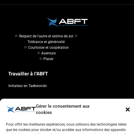
Respect de l'autre et estime de soi
Tolérance et générosité
Courtoisie et coopération
Aventure
Plaisir
Travailler à l'ABFT
Initiateur en Taekwondo
Contact
Gérer le consentement aux
cookies
Association Belge Francophone de Taekwondo
Chaussée de Wavre, 2057 - 1160 Auderghem
Pour offrir les meilleures expériences, nous utilisons des technologies telles
info@abft.be
que les cookies pour stocker et/ou accéder aux informations des appareils.