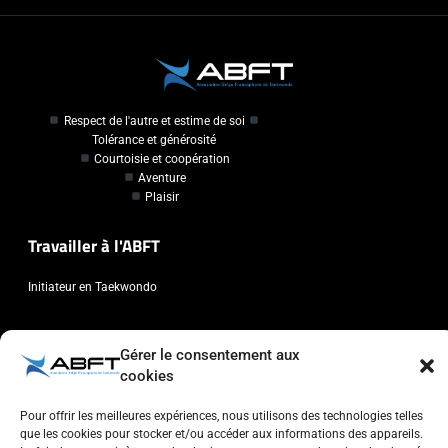
Respect de l'autre et estime de soi
Tolérance et générosité
Courtoisie et coopération
Aventure
Plaisir
Travailler à l'ABFT
Initiateur en Taekwondo
Contact
Gérer le consentement aux
cookies
Association Belge Francophone de Taekwondo
Chaussée de Wavre, 2057 - 1160 Auderghem
Pour offrir les meilleures expériences, nous utilisons des technologies telles
info@abft.be
que les cookies pour stocker et/ou accéder aux informations des appareils.